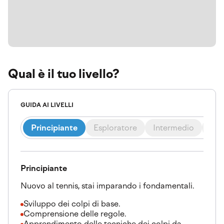
Qual è il tuo livello?
GUIDA AI LIVELLI
Principiante
Esploratore
Intermedio
Ava
Principiante
Nuovo al tennis, stai imparando i fondamentali.
Sviluppo dei colpi di base.
Comprensione delle regole.
Apprendimento delle tecniche dei colpi da