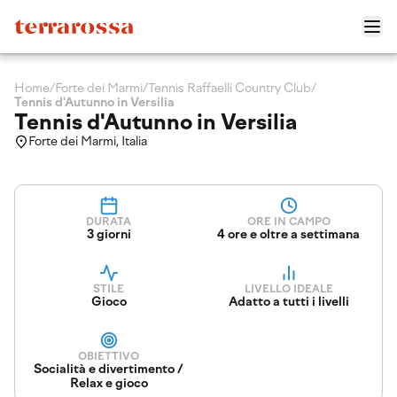
Home
/
Forte dei Marmi
/
Tennis Raffaelli Country Club
/
Tennis d'Autunno in Versilia
Tennis d'Autunno in Versilia
Forte dei Marmi, Italia
DURATA
ORE IN CAMPO
3 giorni
4 ore e oltre a settimana
STILE
LIVELLO IDEALE
Gioco
Adatto a tutti i livelli
OBIETTIVO
Socialità e divertimento /
Relax e gioco