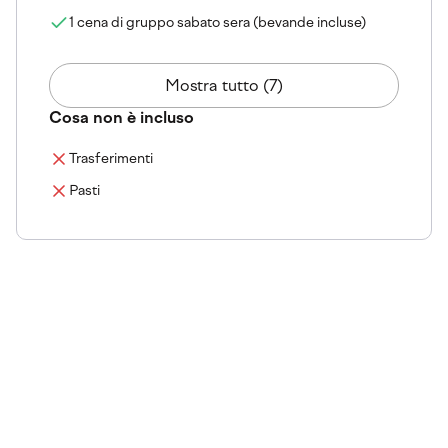
1 cena di gruppo sabato sera (bevande incluse)
Mostra tutto (7)
Cosa non è incluso
Trasferimenti
Pasti
Il club
Scopri le nostre location esclusive e le nostre strutture
all'avanguardia. Scopri dove prende vita la tua
esperienza, tra campi di altissimo livello e servizi
premium.