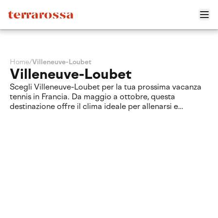
Home
/
Villeneuve-Loubet
Villeneuve-Loubet
Scegli Villeneuve-Loubet per la tua prossima vacanza
tennis in Francia. Da maggio a ottobre, questa
destinazione offre il clima ideale per allenarsi e
perfezionare la tecnica presso la All In Dlsi Academy
Tennis. Goditi un soggiorno sportivo sulla Costa
Azzurra, unendo la passione per il gioco a momenti di
relax in una cornice d'eccezione, perfetta per ogni
appassionato di questo sport.
Sedi a Villeneuve-Loubet
Scopri la nostra rete di club esclusivi. Abbiamo
selezionato solo strutture di altissimo livello per
garantirti campi perfetti, un'atmosfera unica e tutto il