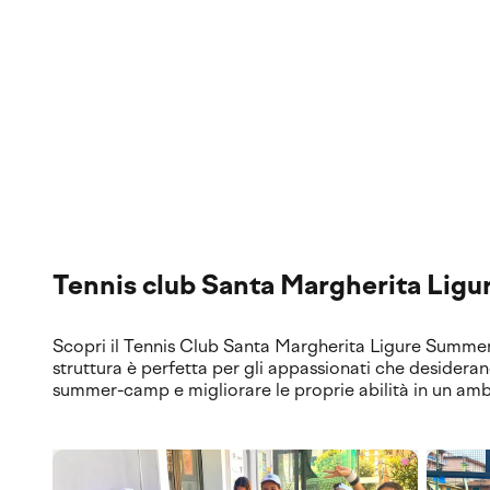
Il club
Scopri le nostre location esclusive e le nostre strutture al
di altissimo livello e servizi premium.
Tennis club Santa Margherita Lig
Scopri il Tennis Club Santa Margherita Ligure Summer
struttura è perfetta per gli appassionati che desidera
summer-camp e migliorare le proprie abilità in un amb