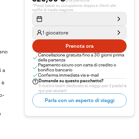
una persona
*Prezzi basati su occupazione doppia e riferiti alle
tariffe di media stagione.
1 giocatore
Prenota ora
mano
Cancellazione gratuita fino a 30 giorni prima
della partenza
Pagamento sicuro con carta di credito o
i a
bonifico bancario
Conferma immediata via e-mail
Domande su
questo pacchetto
?
 è
Il nostro team dedicato ai viaggi per il padel è
qui per aiutarti
o-
Parla con un esperto di viaggi
e