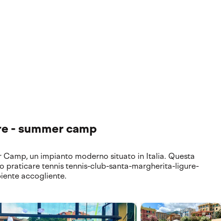
l'avanguardia. Scopri dove prende vita la tua esperienza, tra 
ure - summer camp
 Camp, un impianto moderno situato in Italia. Questa
no praticare tennis tennis-club-santa-margherita-ligure-
iente accogliente.