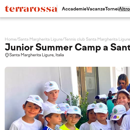
Accademie
Vacanze
Tornei
Altro
Home
/
Santa Margherita Ligure
/
Tennis club Santa Margherita Ligu
Junior Summer Camp a Sant
Santa Margherita Ligure, Italia