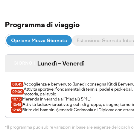
Programma di viaggio
Opzione Mezza Giornata
Estensione Giornata Intera
Lunedì – Venerdì
GIORNO 1
Accoglienza e benvenuto (lunedì: consegna Kit di Benvenu
08:45
Attività sportive: fondamentali di tennis, padel e picklebal
09:00
motoria, pallavolo
Merenda in veranda al “Madalù SML”
10:15
Attività ludico-ricreative: giochi di gruppo, disegno, tornei i
10:45
Ritiro dei bambini (venerdì: Cerimonia di Diploma con attest
12:45
*Il programma può subire variazioni in base alle esigenze del coach o