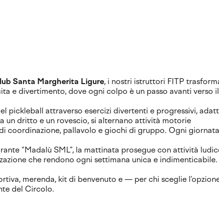
lub Santa Margherita Ligure
, i nostri istruttori FITP trasfor
cita e divertimento, dove ogni colpo è un passo avanti verso il
 pickleball attraverso esercizi divertenti e progressivi, adatt
Tra un dritto e un rovescio, si alternano attività motorie
 di coordinazione, pallavolo e giochi di gruppo. Ogni giornata
torante “Madalù SML”, la mattinata prosegue con attività ludic
izzazione che rendono ogni settimana unica e indimenticabile.
sportiva, merenda, kit di benvenuto e — per chi sceglie l’opzion
nte del Circolo.