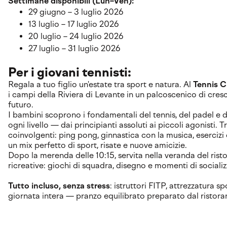
Settimane disponibili (Lun–Ven):
29 giugno – 3 luglio 2026
13 luglio – 17 luglio 2026
20 luglio – 24 luglio 2026
27 luglio – 31 luglio 2026
Per i giovani tennisti:
Regala a tuo figlio un'estate tra sport e natura. Al
Tennis C
i campi della Riviera di Levante in un palcoscenico di cres
futuro.
I bambini scoprono i fondamentali del tennis, del padel e del
ogni livello — dai principianti assoluti ai piccoli agonisti. 
coinvolgenti: ping pong, ginnastica con la musica, esercizi
un mix perfetto di sport, risate e nuove amicizie.
Dopo la merenda delle 10:15, servita nella veranda del ris
ricreative: giochi di squadra, disegno e momenti di social
Tutto incluso, senza stress
: istruttori FITP, attrezzatura 
giornata intera — pranzo equilibrato preparato dal ristora