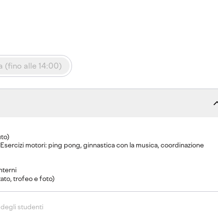
 (fino alle 14:00)
to)
l. Esercizi motori: ping pong, ginnastica con la musica, coordinazione
nterni
ato, trofeo e foto)
 degli studenti