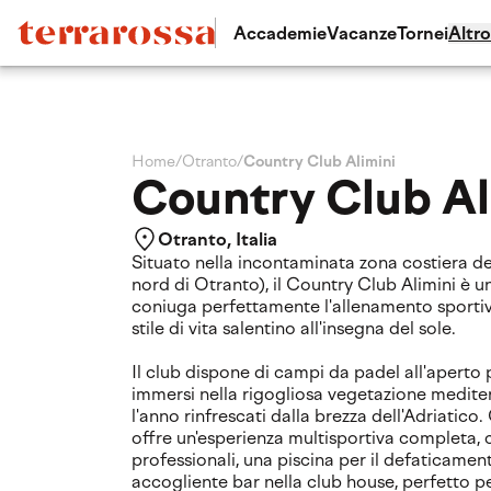
Accademie
Vacanze
Tornei
Altro
Home
/
Otranto
/
Country Club Alimini
Country Club Al
Otranto, Italia
Situato nella incontaminata zona costiera de
nord di Otranto), il Country Club Alimini è una
coniuga perfettamente l'allenamento sportiv
stile di vita salentino all'insegna del sole.
Il club dispone di campi da padel all'aperto 
immersi nella rigogliosa vegetazione mediter
l'anno rinfrescati dalla brezza dell'Adriatico. 
offre un'esperienza multisportiva completa, 
professionali, una piscina per il defaticamen
accogliente bar nella club house, perfetto p