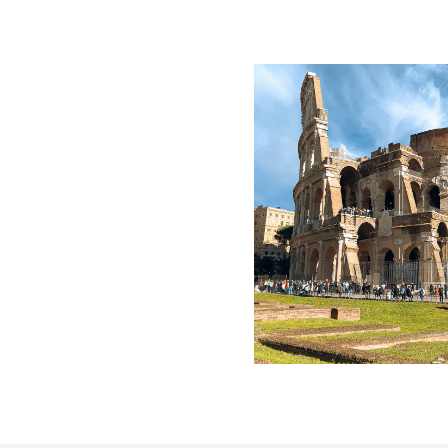
stination idéale d'avril à
 séjour, vous pourrez
 Foro Italico, au Foro
 Ponte Milvio Padel.
 détente au cœur de la