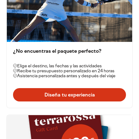
una piscina para refrescarse después de los partidos y
un acogedor bar en la casa club, perfecto para
disfrutar de un auténtico aperitivo apuliano. Su
moderna infraestructura deportiva y su proximidad a
las mejores playas de Otranto lo convierten en el lugar
de acogida definitivo para concentraciones de
entrenamiento intensivo y escapadas de pádel
inolvidables.
¿No encuentras el paquete perfecto?
Elige el destino, las fechas y las actividades
Recibe tu presupuesto personalizado en 24 horas
Asistencia personalizada antes y después del viaje
Diseña tu experiencia