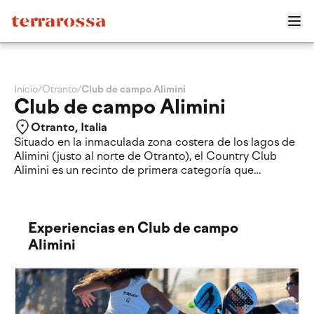
Inicio
/
Otranto
/
Club de campo Alimini
Club de campo Alimini
Otranto, Italia
Situado en la inmaculada zona costera de los lagos de
Alimini (justo al norte de Otranto), el Country Club
Alimini es un recinto de primera categoría que
combina a la perfección el entrenamiento deportivo
de alto rendimiento con el estilo de vida soleado del
Salento.
Experiencias en Club de campo
El club cuenta con pistas de pádel al aire libre de
Alimini
primer nivel, rodeadas de exuberante vegetación
mediterránea, ideales para jugar durante todo el año al
fresco de la brisa del Adriático. Más allá del pádel, las
instalaciones ofrecen una experiencia multideportiva
completa, que incluye pistas de tenis profesionales,