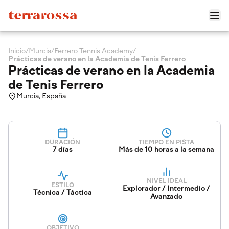
Inicio
/
Murcia
/
Ferrero Tennis Academy
/
Prácticas de verano en la Academia de Tenis Ferrero
Prácticas de verano en la Academia
de Tenis Ferrero
Murcia, España
DURACIÓN
TIEMPO EN PISTA
7 días
Más de 10 horas a la semana
NIVEL IDEAL
ESTILO
Explorador / Intermedio /
Técnica / Táctica
Avanzado
OBJETIVO