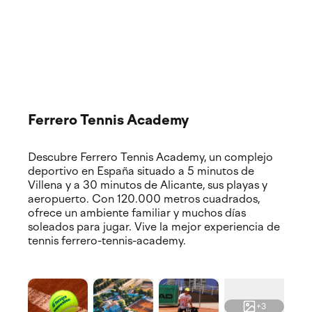
El club de pádel
Explora nuestras ubicaciones exclusivas y las
instalaciones de vanguardia. Descubre dónde cobra
vida tu experiencia, con pistas de primer nivel y servicios
premium.
Ferrero Tennis Academy
Descubre Ferrero Tennis Academy, un complejo
deportivo en España situado a 5 minutos de
Villena y a 30 minutos de Alicante, sus playas y
aeropuerto. Con 120.000 metros cuadrados,
ofrece un ambiente familiar y muchos días
soleados para jugar. Vive la mejor experiencia de
tennis ferrero-tennis-academy.
+3