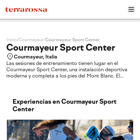
Inicio
/
Courmayeur
/
Courmayeur Sport Center
Courmayeur Sport Center
Courmayeur, Italia
Las sesiones de entrenamiento tienen lugar en el
Courmayeur Sport Center, una instalación deportiva
moderna y completa a los pies del Mont Blanc. El
centro cuenta con pistas de tenis de alta calidad en un
entorno alpino único, ideal para entrenar en un
ambiente estimulante y relajante.
Además de las pistas, la instalación dispone de
Experiencias en Courmayeur Sport
gimnasio y espacios dedicados a la preparación física,
Center
lo que permite un enfoque de entrenamiento
completo. Después de las sesiones, podrás relajarte en
las zonas comunes y disfrutar de una experiencia
deportiva que combina rendimiento y bienestar.